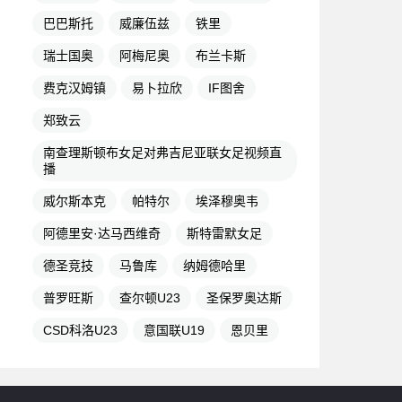
巴巴斯托
威廉伍兹
铁里
瑞士国奥
阿梅尼奥
布兰卡斯
费克汉姆镇
易卜拉欣
IF图舍
郑致云
南查理斯顿布女足对弗吉尼亚联女足视频直
播
威尔斯本克
帕特尔
埃泽穆奥韦
阿德里安·达马西维奇
斯特雷默女足
德圣竞技
马鲁库
纳姆德哈里
普罗旺斯
查尔顿U23
圣保罗奥达斯
CSD科洛U23
意国联U19
恩贝里