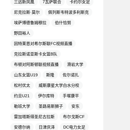
三远新凤凰
7瓦萨联合
卡约尔女足
尼克拉斯·莫尔
佩列斯韦特波多利斯克
埃萨博德鲁姆穆拉
伯什恰努
野田裕人
因特莱恩对希尔斯联FC视频直播
克拉斯诺亚斯卡女篮B队
布顿对阿斯顿联视频直播
滑岩大学
山东女篮U19
斯隆
佐尔诺扎
松村优太
威斯康星大学白水分校
约旦U21
伊尔库特
手塚康平
勒班大学
圣路易斯狮子
安东
雷加塔斯得圣尼古拉斯
布尔戈斯CF
安德尔纳
日津庆泽
DC电力女足