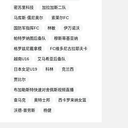
密苏里科技
加拉加斯二队
马库斯·儒尼奥尔
索莱尔FC
国防军指挥FC
林敏
伊万诺沃
帕特罗纳图后备队
穆斯蒂基亚纳
格罗兹尼戴拿模
FC维多尼古拉耶夫卡
越南U16
艾马希亚后备队
日本女足U19
科林
克兰西
贾比尔
布加勒斯特快速对舍佩斯视频直播
查马克
奥特士邦
西卡罗来纳女篮
沃德-普劳斯
杨健