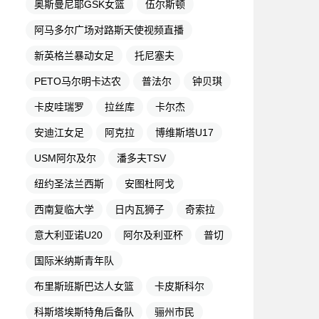
奥斯曼尼耶GSK女篮
伍尔斯顿
阿马多尔广场对路斯天使视频直播
新英格兰暴动女足
托尼塞夫
PETO马尔明卡达农
普法尔
钟贝琪
卡皮哇瑞罗
拉丝库
卡尔杰
安迪江女足
阿克拉
博维斯塔U17
USM阿尔及尔
潘多夫TSV
纽约圣法兰西斯
安图杜阿戈
西南复临大学
日内瓦狮子
奇索拉
意大利亚诺U20
阿尔及利亚杯
普切
国际米纳斯青年队
布里斯班斯巴达人女篮
卡皮斯科尔
科斯塔埃斯特角后备队
骊州市民