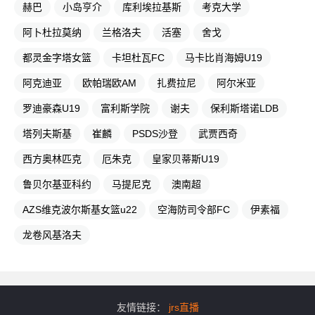
赫巴
小岛亨介
库利埃拉基斯
考克大学
阿卜杜拉莫纳
兰格洛夫
活塞
舍戈
都灵金字塔女篮
卡坦杜瓦FC
马卡比肖海姆U19
阿克迪亚
欧帕瑞欧AM
扎费拉尼
阿尔米亚
罗迪豪森U19
富利斯学院
谢夫
保利斯塔诺LDB
塔列夫斯基
崔麟
PSDS沙登
武贾西奇
西方奥林匹克
厄朱克
皇家贝蒂斯U19
鲁贝尔基亚科约
马提尼克
澳南超
AZS维克波尔斯基女篮u22
空海防司令部FC
伊素福
龙卷风基洛夫
友情链接：
jrs直播