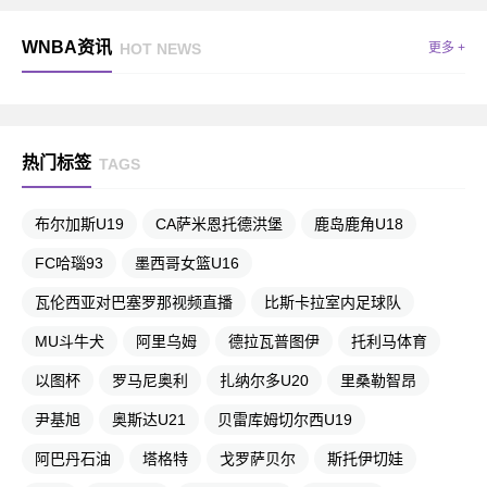
WNBA资讯
HOT NEWS
更多 +
热门标签
TAGS
布尔加斯U19
CA萨米恩托德洪堡
鹿岛鹿角U18
FC哈瑙93
墨西哥女篮U16
瓦伦西亚对巴塞罗那视频直播
比斯卡拉室内足球队
MU斗牛犬
阿里乌姆
德拉瓦普图伊
托利马体育
以图杯
罗马尼奥利
扎纳尔多U20
里桑勒智昂
尹基旭
奥斯达U21
贝雷库姆切尔西U19
阿巴丹石油
塔格特
戈罗萨贝尔
斯托伊切娃